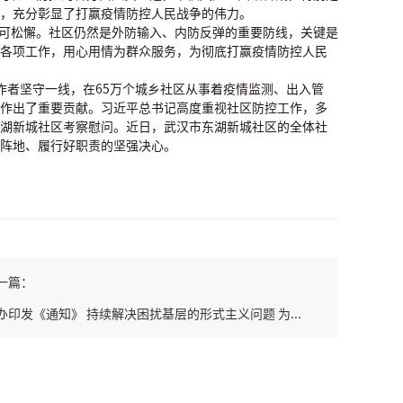
，充分彰显了打赢疫情防控人民战争的伟力。
不可松懈。社区仍然是外防输入、内防反弹的重要防线，关键是
各项工作，用心用情为群众服务，为彻底打赢疫情防控人民
工作者坚守一线，在65万个城乡社区从事着疫情监测、出入管
作出了重要贡献。习近平总书记高度重视社区防控工作，多
湖新城社区考察慰问。近日，武汉市东湖新城社区的全体社
阵地、履行好职责的坚强决心。
一篇：
办印发《通知》 持续解决困扰基层的形式主义问题 为...