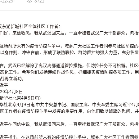
-12-29
8721
汉东湖新城社区全体社区工作者：
你们好，来信收悉。我从武汉回来后，一直牵挂着武汉广大干部群众，包
在这场前所未有的疫情防控斗争中，城乡广大社区工作者同参与社区防控
以身作则、冲锋在前，形成了联防联控、群防群控的强大力量，充分彰显
现在，武汉已经解除了离汉离鄂通道管控措施，但防控任务不可松懈。社
态化工作。希望你们发扬连续作战作风，抓细抓实疫情防控各项工作，用
战再立新功。
习近平
2020年4月8日
（新华社北京4月9日电）
新华社北京4月9日电 中共中央总书记、国家主席、中央军委主席习近平4
区工作者在疫情防控斗争中发挥的重要作用，向他们致以诚挚的慰问，并
习近平在回信中说，我从武汉回来后，一直牵挂着武汉广大干部群众，包
习近平指出，在这场前所未有的疫情防控斗争中，城乡广大社区工作者同