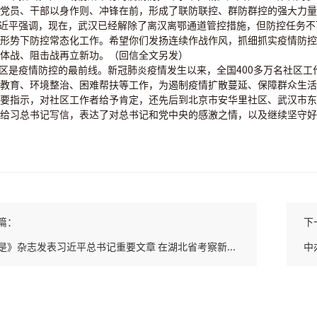
党员、干部以身作则、冲锋在前，形成了联防联控、群防群控的强大力量
习近平强调，现在，武汉已经解除了离汉离鄂通道管控措施，但防控任务
形势下防控常态化工作。希望你们发扬连续作战作风，抓细抓实疫情防控
体战、阻击战再立新功。（回信全文另发）
社区是疫情防控的最前线。新冠肺炎疫情发生以来，全国400多万名社区
教育、环境整治、困难帮扶等工作，为遏制疫情扩散蔓延、保障群众生活
要指示，对社区工作者给予肯定，还先后到北京市安华里社区、武汉市东
给习总书记写信，表达了对总书记和党中央的感激之情，以及继续坚守好
篇：
下
是》杂志发表习近平总书记重要文章 在湖北省考察新...
中