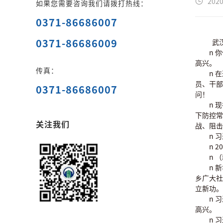
2020
如果您需要咨询我们请拨打热线：
0371-86686007
0371-86686009
武
n 
高兴。
传真：
n 
员、干部
0371-86686007
问！
n 
下防控常
关注我们
战、阻击
n 
n 
n 
n 
乡广大社
立新功。
n 
高兴。
n 