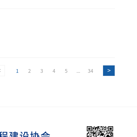
<
>
1
2
3
4
5
...
34