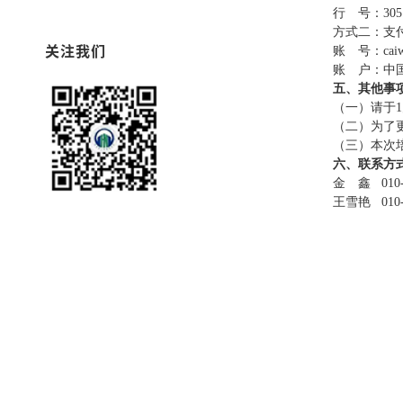
行 号：3051 
方式二：支
关注我们
账 号：
cai
账 户：中
五、其他事
（一）请于1
（二）为了更
（三）本次培
六、联系方
金 鑫 010-6
王雪艳 010-6