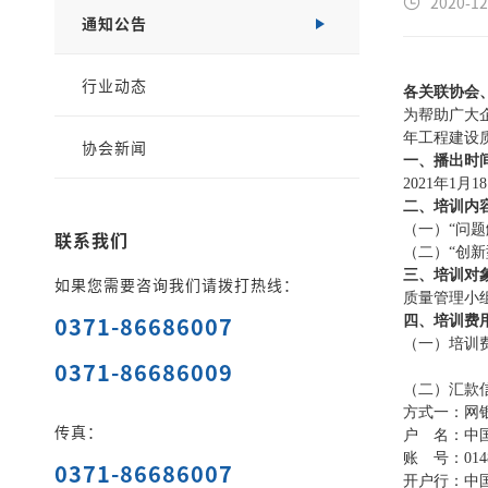
2020-12
通知公告
行业动态
各关联协会
为帮助广大企
年工程建设
协会新闻
一、播出时
2021年1
二、培训内
（一）“问
联系我们
（二）“创
三、培训对
如果您需要咨询我们请拨打热线：
质量管理小
0371-86686007
四、培训费
（一）培训
0371-86686009
（二）汇款
方式一：网
传真：
户 名：中
账 号：0148 
0371-86686007
开户行：中