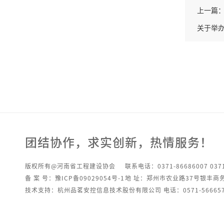
上一篇
关于举办
团结协作，求实创新，热情服务！
版权所有@河南省工程建设协会
联系电话：0371-86686007 0371
备 案 号：豫ICP备09029054号-1
地 址：郑州市农业路37号银丰商
技术支持：杭州品茗安控信息技术股份有限公司 电话：0571-566657