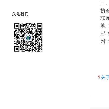
三
协
关注我们
联系
地
邮 
附
关