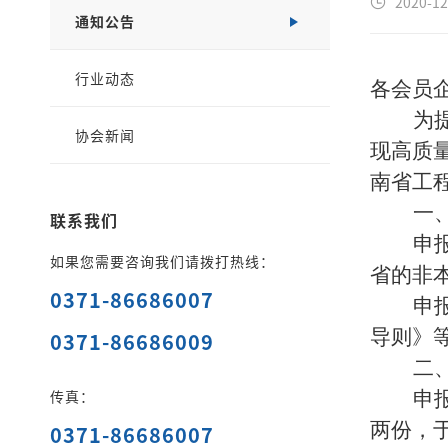
2020-12
通知公告
行业动态
各会员
为
协会新闻
现高质
南省工
一
联系我们
申
如果您需要咨询我们请拨打热线：
省的非
0371-86686007
申
导则》
0371-86686009
二
传真：
申
两份，于
0371-86686007