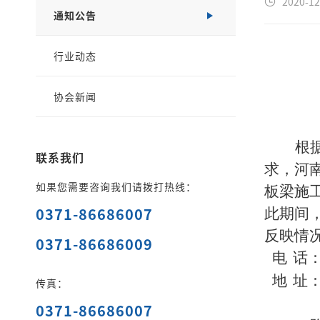
2020-12
通知公告
行业动态
协会新闻
根
联系我们
求，河
如果您需要咨询我们请拨打热线：
板梁施工
0371-86686007
此期间
反映情
0371-86686009
电
话：0
地
址：
传真：
0371-86686007