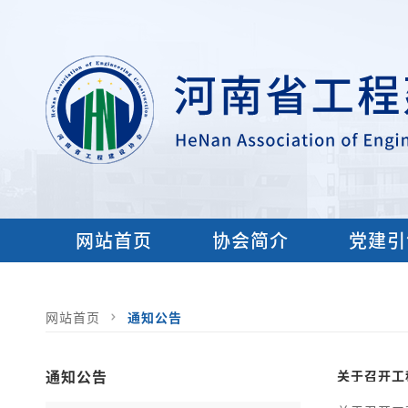
网站首页
协会简介
党建引
网站首页
通知公告
通知公告
关于召开工