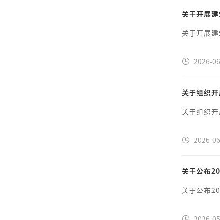
关于开展建
关于开展建
2026-06
关于组织开
关于组织开
2026-06
关于公布2
关于公布2
2026-05