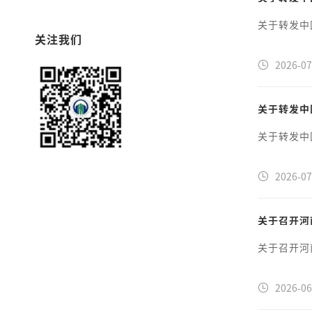
关于转发中
关注我们
2026-07
关于转发中
关于转发中
2026-07
关于召开河
关于召开河
2026-06