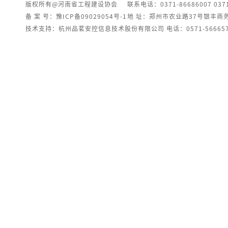
版权所有@河南省工程建设协会
联系电话：0371-86686007 0371
备 案 号：豫ICP备09029054号-1
地 址：郑州市农业路37号银丰商
技术支持：杭州品茗安控信息技术股份有限公司 电话：0571-566657