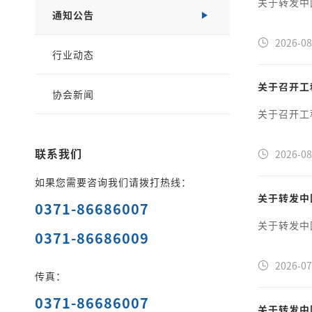
关于转发中
通知公告
2026-08
行业动态
关于召开工
协会新闻
关于召开工
联系我们
2026-08
如果您需要咨询我们请拨打热线：
关于转发中
0371-86686007
关于转发中
0371-86686009
2026-07
传真：
0371-86686007
关于转发中